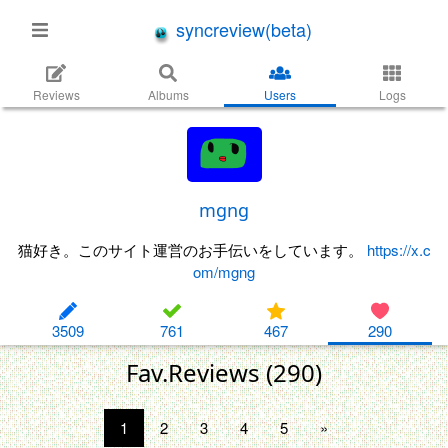
syncreview(beta)
Reviews
Albums
Users
Logs
mgng
猫好き。このサイト運営のお手伝いをしています。
https://x.c
om/mgng
3509
761
467
290
Fav.Reviews (290)
1
2
3
4
5
»