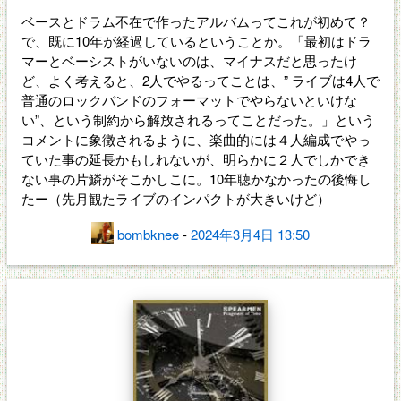
ベースとドラム不在で作ったアルバムってこれが初めて？
で、既に10年が経過しているということか。「最初はドラ
マーとベーシストがいないのは、マイナスだと思ったけ
ど、よく考えると、2人でやるってことは、” ライブは4人で
普通のロックバンドのフォーマットでやらないといけな
い”、という制約から解放されるってことだった。」という
コメントに象徴されるように、楽曲的には４人編成でやっ
ていた事の延長かもしれないが、明らかに２人でしかでき
ない事の片鱗がそこかしこに。10年聴かなかったの後悔し
たー（先月観たライブのインパクトが大きいけど）
bombknee
-
2024年3月4日 13:50