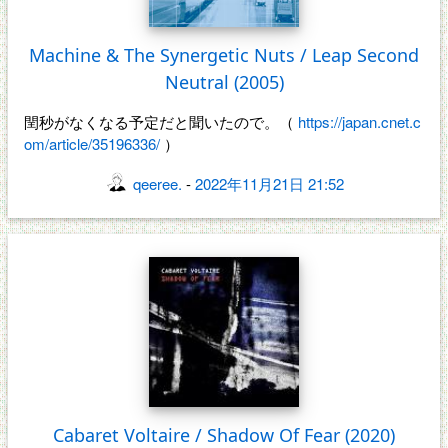
Machine & The Synergetic Nuts / Leap Second
Neutral (2005)
閏秒がなくなる予定だと聞いたので。（
https://japan.cnet.c
om/article/35196336/
）
qeeree.
-
2022年11月21日 21:52
Cabaret Voltaire / Shadow Of Fear (2020)