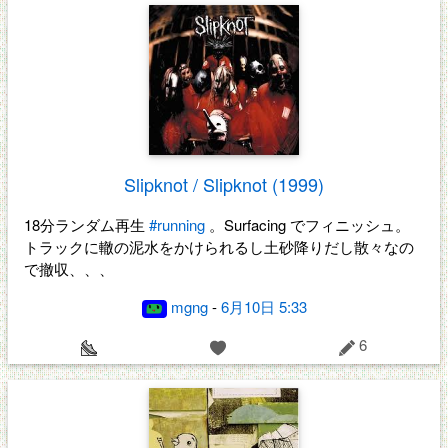
Slipknot / Slipknot (1999)
18分ランダム再生
#running
。Surfacing でフィニッシュ。
トラックに轍の泥水をかけられるし土砂降りだし散々なの
で撤収、、、
mgng
-
6月10日 5:33
6