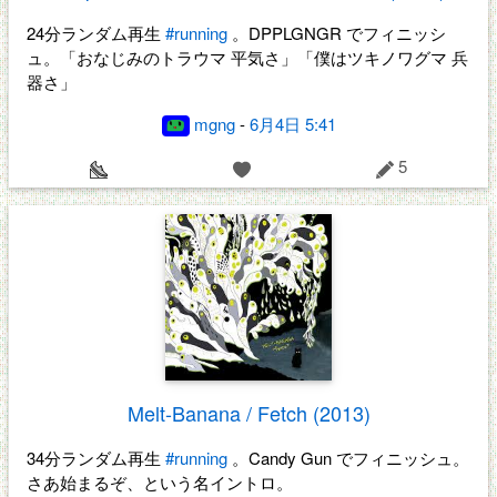
24分ランダム再生
#running
。DPPLGNGR でフィニッシ
ュ。「おなじみのトラウマ 平気さ」「僕はツキノワグマ 兵
器さ」
mgng
-
6月4日 5:41
5
Melt-Banana / Fetch (2013)
34分ランダム再生
#running
。Candy Gun でフィニッシュ。
さあ始まるぞ、という名イントロ。