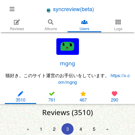
syncreview(beta)
Reviews
Albums
Users
Logs
mgng
猫好き。このサイト運営のお手伝いをしています。
https://x.c
om/mgng
3510
761
467
290
Reviews (3510)
«
1
2
3
4
5
»