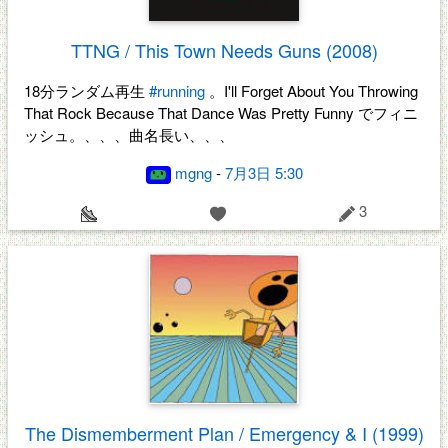
TTNG / This Town Needs Guns (2008)
18分ランダム再生
#running
。I'll Forget About You Throwing
That Rock Because That Dance Was Pretty Funny でフィニ
ッシュ。、、、曲名長い、、、
mgng
-
7月3日 5:30
3
The Dismemberment Plan / Emergency & I (1999)