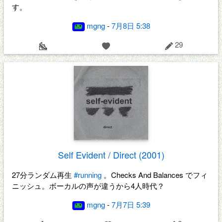
す。
mgng
-
7月8日 5:38
29
Self Evident / Direct (2001)
27分ランダム再生
#running
。Checks And Balances でフィ
ニッシュ。ボーカルの声が違うから4人時代？
mgng
-
7月7日 5:39