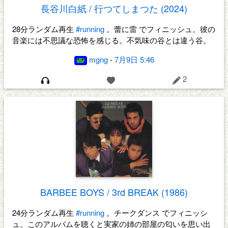
長谷川白紙 / 行つてしまつた (2024)
28分ランダム再生
#running
。蕾に雷 でフィニッシュ。彼の
音楽には不思議な恐怖を感じる。不気味の谷とは違う谷。
mgng
-
7月9日 5:46
2
BARBEE BOYS / 3rd BREAK (1986)
24分ランダム再生
#running
。チークダンス でフィニッシ
ュ。このアルバムを聴くと実家の姉の部屋の匂いを思い出