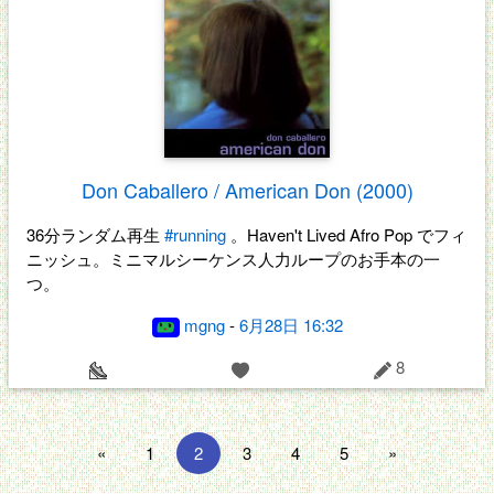
Don Caballero / American Don (2000)
36分ランダム再生
#running
。Haven't Lived Afro Pop でフィ
ニッシュ。ミニマルシーケンス人力ループのお手本の一
つ。
mgng
-
6月28日 16:32
8
«
1
2
3
4
5
»