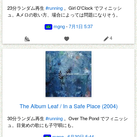
23分ランダム再生
#running
。Girl O'Clock でフィニッシ
ュ。Aメロの歌い方、場合によっては問題になりそう。
mgng
-
7月1日 5:37
4
The Album Leaf / In a Safe Place (2004)
30分ランダム再生
#running
。Over The Pond でフィニッシ
ュ。目覚めの歌にも子守唄にも。
mgng
-
6月30日 5:44