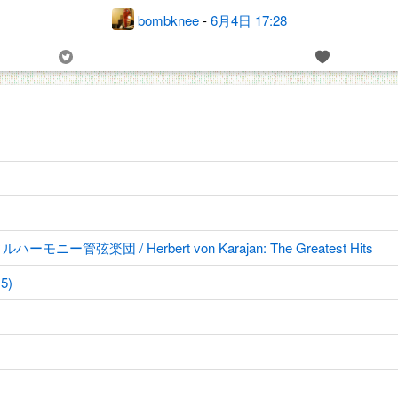
bombknee
-
6月4日 17:28
楽団 / Herbert von Karajan: The Greatest Hits
5)