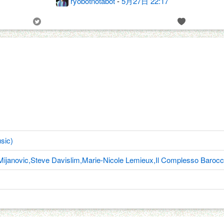
ryobotnotabot
-
5月27日 22:17
usic)
ijanovic,Steve Davislim,Marie-Nicole Lemieux,Il Complesso Barocco