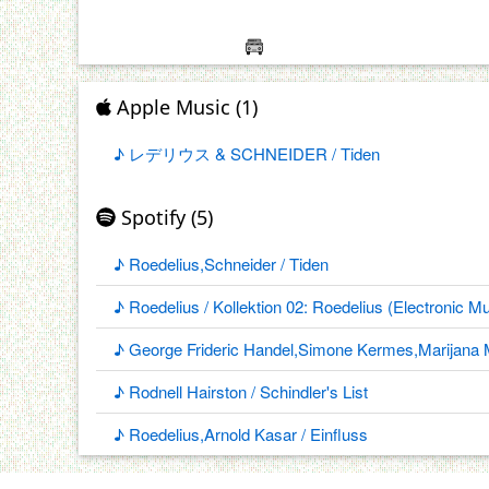
Apple Music (1)
♪ レデリウス & SCHNEIDER / Tiden
Spotify (5)
♪ Roedelius,Schneider / Tiden
♪ Roedelius / Kollektion 02: Roedelius (Electronic M
♪ George Frideric Handel,Simone Kermes,Marijana M
♪ Rodnell Hairston / Schindler's List
♪ Roedelius,Arnold Kasar / Einfluss