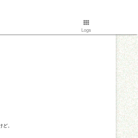
Logs
けど。