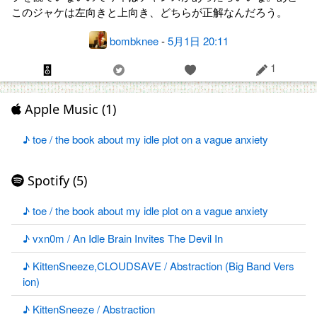
このジャケは左向きと上向き、どちらが正解なんだろう。
bombknee
-
5月1日 20:11
1
Apple Music (1)
♪ toe / the book about my idle plot on a vague anxiety
Spotify (5)
♪ toe / the book about my idle plot on a vague anxiety
♪ vxn0m / An Idle Brain Invites The Devil In
♪ KittenSneeze,CLOUDSAVE / Abstraction (Big Band Vers
ion)
♪ KittenSneeze / Abstraction