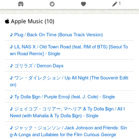
1
Apple Music (10)
♪ Plug / Back On Time (Bonus Track Version)
♪ LIL NAS X / Old Town Road (feat. RM of BTS) [Seoul To
wn Road Remix] - Single
♪ ゴリラズ / Demon Days
♪ ワン・ダイレクション / Up All Night (The Souvenir Editi
on)
♪ Ty Dolla $ign / Purple Emoji (feat. J. Cole) - Single
♪ ジェイコブ・コリアー, マヘリア & Ty Dolla $ign / All I
Need (with Mahalia & Ty Dolla $ign) - Single
♪ ジャック・ジョンソン / Jack Johnson and Friends: Sin
g-A-Longs and Lullabies for the Film Curious George