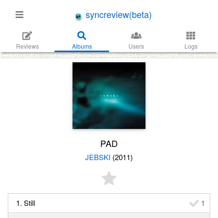
syncreview(beta)
Reviews
Albums
Users
Logs
PAD
JEBSKI
(2011)
1. Still
1