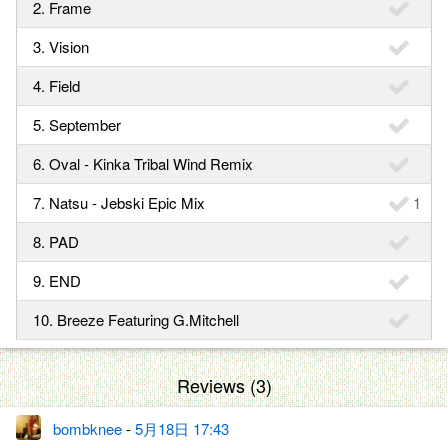
2. Frame
3. Vision
4. Field
5. September
6. Oval - Kinka Tribal Wind Remix
7. Natsu - Jebski Epic Mix
1
8. PAD
9. END
10. Breeze Featuring G.Mitchell
Reviews (3)
bombknee
-
5月18日 17:43