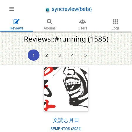
syncreview(beta)
Reviews
Albums
Users
Logs
Reviews::#running (1585)
1
2
3
4
5
»
文読む月日
SEMENTOS (2024)