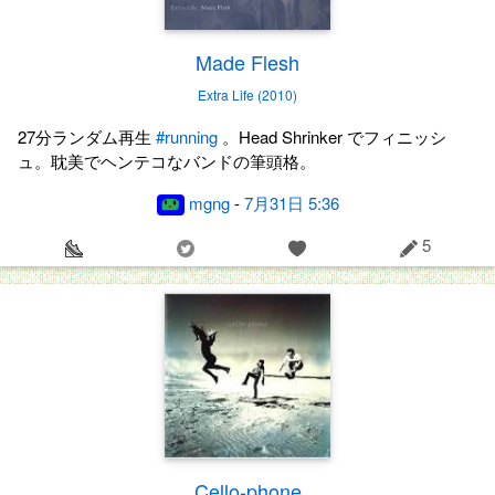
Made Flesh
Extra Life (2010)
27分ランダム再生
#running
。Head Shrinker でフィニッシ
ュ。耽美でヘンテコなバンドの筆頭格。
mgng
-
7月31日 5:36
5
Cello-phone