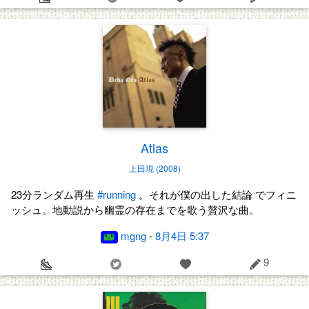
Atlas
上田現 (2008)
23分ランダム再生
#running
。それが僕の出した結論 でフィニ
ッシュ。地動説から幽霊の存在までを歌う贅沢な曲。
mgng
-
8月4日 5:37
9