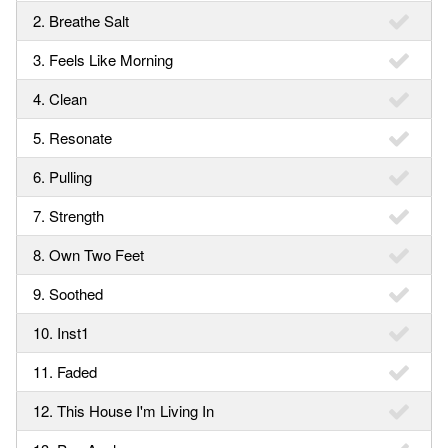
2. Breathe Salt
3. Feels Like Morning
4. Clean
5. Resonate
6. Pulling
7. Strength
8. Own Two Feet
9. Soothed
10. Inst1
11. Faded
12. This House I'm Living In