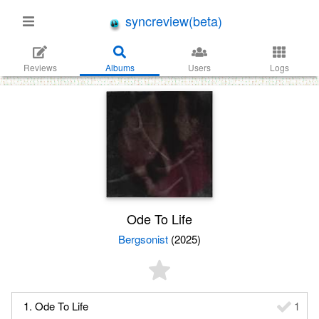
syncreview(beta)
Reviews
Albums
Users
Logs
Ode To Life
Bergsonist
(2025)
1. Ode To Life
1