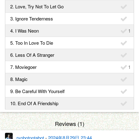
2. Love, Try Not To Let Go
3. Ignore Tenderness
4. I Was Neon
1
5. Too In Love To Die
6. Less Of A Stranger
7. Moviegoer
1
8. Magic
9. Be Careful With Yourself
10. End Of A Friendship
Reviews (1)
ryobotnotabot
-
2024年8月29日 23:44