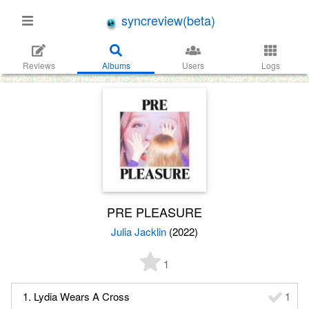
syncreview(beta)
Reviews
Albums
Users
Logs
PRE PLEASURE
Julia Jacklin
(2022)
1
1. Lydia Wears A Cross
1