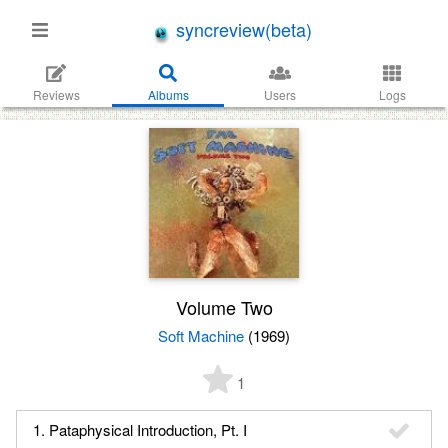
syncreview(beta)
Reviews
Albums
Users
Logs
Volume Two
Soft Machine
(1969)
1
1. Pataphysical Introduction, Pt. I