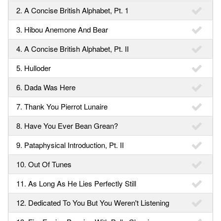
2. A Concise British Alphabet, Pt. 1
3. Hibou Anemone And Bear
4. A Concise British Alphabet, Pt. II
5. Hulloder
6. Dada Was Here
7. Thank You Pierrot Lunaire
8. Have You Ever Bean Grean?
9. Pataphysical Introduction, Pt. II
10. Out Of Tunes
11. As Long As He Lies Perfectly Still
12. Dedicated To You But You Weren't Listening