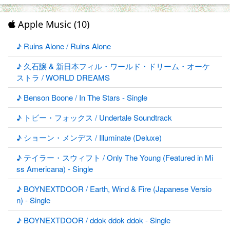
Apple Music (10)
♪ Ruins Alone / Ruins Alone
♪ 久石譲 & 新日本フィル・ワールド・ドリーム・オーケ
ストラ / WORLD DREAMS
♪ Benson Boone / In The Stars - Single
♪ トビー・フォックス / Undertale Soundtrack
♪ ショーン・メンデス / Illuminate (Deluxe)
♪ テイラー・スウィフト / Only The Young (Featured in Mi
ss Americana) - Single
♪ BOYNEXTDOOR / Earth, Wind & Fire (Japanese Versio
n) - Single
♪ BOYNEXTDOOR / ddok ddok ddok - Single