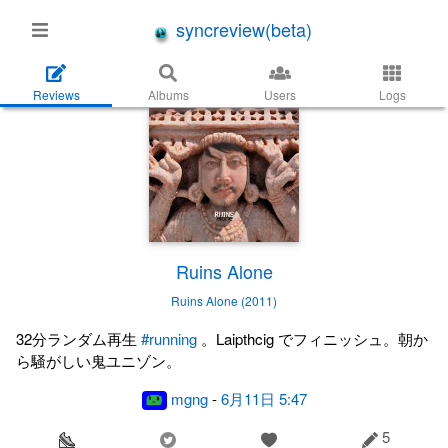
syncreview(beta)
Reviews
Albums
Users
Logs
Ruins Alone
Ruins Alone (2011)
32分ランダム再生
#running
。Laipthcig でフィニッシュ。朝か
ら騒がしい鬼ユニゾン。
mgng
-
6月11日 5:47
5