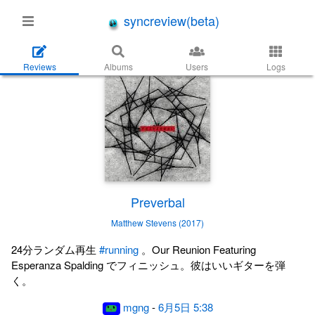
syncreview(beta)
Reviews
Albums
Users
Logs
Preverbal
Matthew Stevens (2017)
24分ランダム再生
#running
。Our Reunion Featuring
Esperanza Spalding でフィニッシュ。彼はいいギターを弾
く。
mgng
-
6月5日 5:38